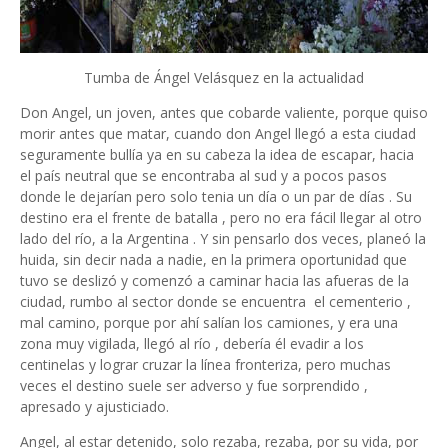
Tumba de Ángel Velásquez en la actualidad
Don Angel, un joven, antes que cobarde valiente, porque quiso
morir antes que matar, cuando don Angel llegó a esta ciudad
seguramente bullía ya en su cabeza la idea de escapar, hacia
el país neutral que se encontraba al sud y a pocos pasos
donde le dejarían pero solo tenia un día o un par de días . Su
destino era el frente de batalla , pero no era fácil llegar al otro
lado del río, a la Argentina . Y sin pensarlo dos veces, planeó la
huida, sin decir nada a nadie, en la primera oportunidad que
tuvo se deslizó y comenzó a caminar hacia las afueras de la
ciudad, rumbo al sector donde se encuentra el cementerio ,
mal camino, porque por ahí salían los camiones, y era una
zona muy vigilada, llegó al río , debería él evadir a los
centinelas y lograr cruzar la línea fronteriza, pero muchas
veces el destino suele ser adverso y fue sorprendido ,
apresado y ajusticiado.
Angel, al estar detenido, solo rezaba, rezaba, por su vida, por