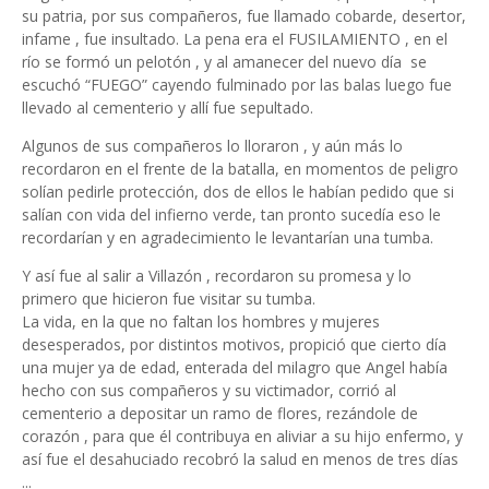
su patria, por sus compañeros, fue llamado cobarde, desertor,
infame , fue insultado. La pena era el FUSILAMIENTO , en el
río se formó un pelotón , y al amanecer del nuevo día se
escuchó “FUEGO” cayendo fulminado por las balas luego fue
llevado al cementerio y allí fue sepultado.
Algunos de sus compañeros lo lloraron , y aún más lo
recordaron en el frente de la batalla, en momentos de peligro
solían pedirle protección, dos de ellos le habían pedido que si
salían con vida del infierno verde, tan pronto sucedía eso le
recordarían y en agradecimiento le levantarían una tumba.
Y así fue al salir a Villazón , recordaron su promesa y lo
primero que hicieron fue visitar su tumba.
La vida, en la que no faltan los hombres y mujeres
desesperados, por distintos motivos, propició que cierto día
una mujer ya de edad, enterada del milagro que Angel había
hecho con sus compañeros y su victimador, corrió al
cementerio a depositar un ramo de flores, rezándole de
corazón , para que él contribuya en aliviar a su hijo enfermo, y
así fue el desahuciado recobró la salud en menos de tres días
...