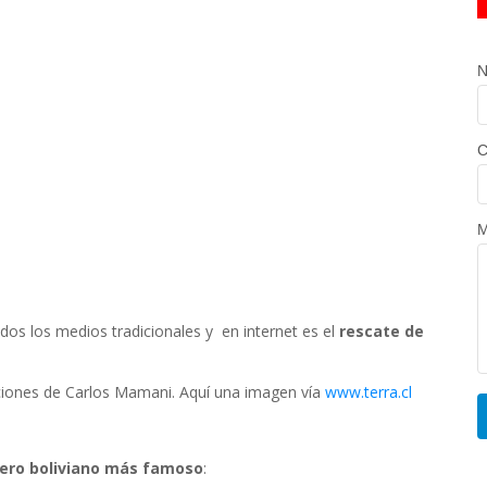
N
C
M
odos los medios tradicionales y en internet es el
rescate de
acciones de Carlos Mamani. Aquí una imagen vía
www.terra.cl
ero boliviano más famoso
: