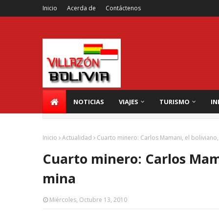
Inicio
Acerda de
Contáctenos
NOTICIAS
VIAJES
TURISMO
IN
Inicio
Actualidad
Cuarto minero: Carlos Mamani, el boliviano,
Cuarto minero: Carlos Maman
mina
Miércoles, Octubre 13, 2010