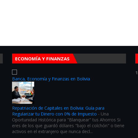
ECONOMÍA Y FINANZAS
1
Banca, Economía y Finanzas en Bolivia
Repatriación de Capitales en Bolivia: Guía para
Regularizar tu Dinero con 0% de Impuesto
-
Una
Oportunidad Histórica para "Blanquear" tus Ahorros Si
eres de los que guardó dólares "bajo el colchón" o tiene
activos en el extranjero que nunca decl...