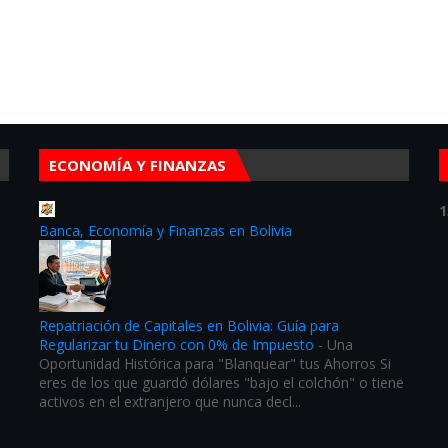
ECONOMÍA Y FINANZAS
1
Banca, Economía y Finanzas en Bolivia
Repatriación de Capitales en Bolivia: Guía para
Regularizar tu Dinero con 0% de Impuesto
-
Una
Oportunidad Histórica para "Blanquear" tus Ahorros Si
eres de los que guardó dólares "bajo el colchón" o tiene
activos en el extranjero que nunca decl...