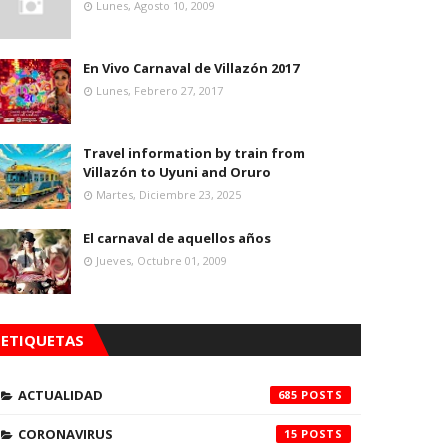
Lunes, Agosto 10, 2009
En Vivo Carnaval de Villazón 2017
Lunes, Febrero 27, 2017
Travel information by train from
Villazón to Uyuni and Oruro
Martes, Diciembre 23, 2025
El carnaval de aquellos años
Jueves, Octubre 01, 2009
ETIQUETAS
ACTUALIDAD
685
CORONAVIRUS
15