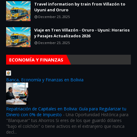
Travel information by train from Villazón to
Uyuni and Oruro
December 23, 2025
Viaje en Tren Villazón - Oruro - Uyuni: Horarios
y Pasajes Actualizados 2026
December 23, 2025
ECONOMÍA Y FINANZAS
Banca, Economía y Finanzas en Bolivia
Repatriación de Capitales en Bolivia: Guía para Regularizar tu
Dinero con 0% de Impuesto
-
Una Oportunidad Histórica para
"Blanquear" tus Ahorros Si eres de los que guardó dólares
"bajo el colchón" o tiene activos en el extranjero que nunca
decl...