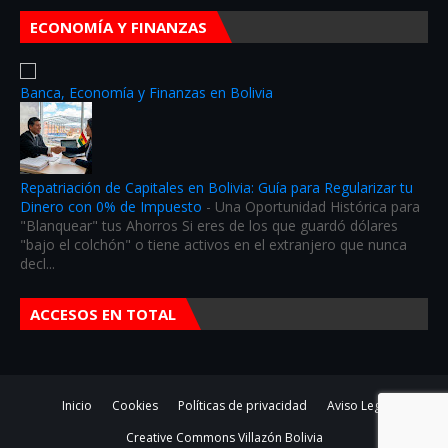
ECONOMÍA Y FINANZAS
Banca, Economía y Finanzas en Bolivia
Repatriación de Capitales en Bolivia: Guía para Regularizar tu
Dinero con 0% de Impuesto
-
Una Oportunidad Histórica para
"Blanquear" tus Ahorros Si eres de los que guardó dólares
"bajo el colchón" o tiene activos en el extranjero que nunca
decl...
ACCESOS EN TOTAL
Inicio
Cookies
Políticas de privacidad
Aviso Legal
Creative Commons
Villazón Bolivia