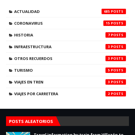
ACTUALIDAD
685
CORONAVIRUS
15
HISTORIA
7
INFRAESTRUCTURA
3
OTROS RECUERDOS
3
TURISMO
5
VIAJES EN TREN
3
VIAJES POR CARRETERA
2
POSTS ALEATORIOS
Travel information by train from Villazón to