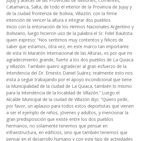
Jujuy y atletas de las Provincias de Misiones, Corrientes,
Catamarca, Salta, de todo el interior de la Provincia de Jujuy y
de la ciudad fronteriza de Bolivia, Villazón; con la firme
intención de vencer la altura e integrar dos pueblos.
Inicio con la entonación de los Himnos Nacionales Argentino y
Boliviano, luego hicieron uso de la palabra el Sr. Fidel Bautista
quien expreso: “Nos sentimos muy contentos y felices de
saber que estamos, otra vez, en este marco tan importante
de esta III Maratón Internacional de las Alturas, es por que mi
agradecimiento grande, fuerte a los dos pueblos de La Quiaca
y Villazón. También quiero agradecer al gran esfuerzo de la
Intendencia del Dr. Ernesto Daniel Suárez; realmente esto nos
insta a seguir trabajando por el apoyo incondicional que tiene
la Municipalidad de la ciudad de La Quiaca, también lo mismo
para la Intendencia de la localidad de Villazón.” Luego el
Alcalde Municipal de la ciudad de Villazón dijo: “Quiero pedir,
por favor, un aplauso para todos estos deportistas que vienen
a ser el ejemplo de niños, jóvenes y adultos, y mencionar la
gran predisposición que existe entre los dos pueblos
hermanos, no solamente tenemos que pensar en
infraestructura, en edificios; sino que también tenemos que
pensar en el desarrollo humano y con este tipo de actividades