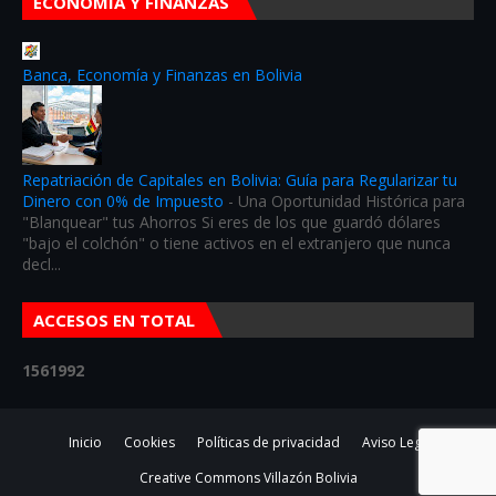
ECONOMÍA Y FINANZAS
Banca, Economía y Finanzas en Bolivia
Repatriación de Capitales en Bolivia: Guía para Regularizar tu
Dinero con 0% de Impuesto
-
Una Oportunidad Histórica para
"Blanquear" tus Ahorros Si eres de los que guardó dólares
"bajo el colchón" o tiene activos en el extranjero que nunca
decl...
ACCESOS EN TOTAL
1
5
6
1
9
9
2
Inicio
Cookies
Políticas de privacidad
Aviso Legal
Creative Commons
Villazón Bolivia