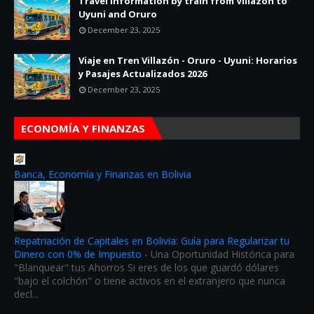
Travel information by train from Villazón to
Uyuni and Oruro
December 23, 2025
Viaje en Tren Villazón - Oruro - Uyuni: Horarios
y Pasajes Actualizados 2026
December 23, 2025
ECONOMÍA Y FINANZAS
Banca, Economía y Finanzas en Bolivia
Repatriación de Capitales en Bolivia: Guía para Regularizar tu
Dinero con 0% de Impuesto
-
Una Oportunidad Histórica para
"Blanquear" tus Ahorros Si eres de los que guardó dólares
"bajo el colchón" o tiene activos en el extranjero que nunca
decl...