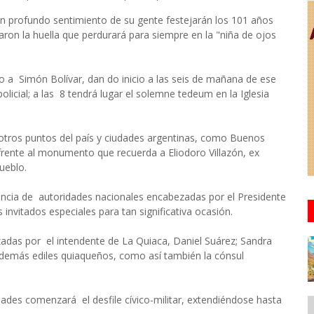
on profundo sentimiento de su gente festejarán los 101 años
on la huella que perdurará para siempre en la "niña de ojos
 a Simón Bolívar, dan do inicio a las seis de mañana de ese
 policial; a las 8 tendrá lugar el solemne tedeum en la Iglesia
 otros puntos del país y ciudades argentinas, como Buenos
s frente al monumento que recuerda a Eliodoro Villazón, ex
ueblo.
resencia de autoridades nacionales encabezadas por el Presidente
nvitados especiales para tan significativa ocasión.
as por el intendente de La Quiaca, Daniel Suárez; Sandra
 demás ediles quiaqueños, como así también la cónsul
dades comenzará el desfile cívico-militar, extendiéndose hasta