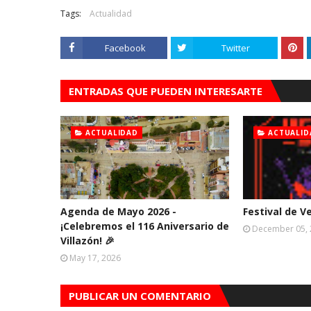
Tags:
Actualidad
Facebook
Twitter
ENTRADAS QUE PUEDEN INTERESARTE
ACTUALIDAD
ACTUALID
Agenda de Mayo 2026 -
Festival de V
¡Celebremos el 116 Aniversario de
December 05,
Villazón! 🎉
May 17, 2026
PUBLICAR UN COMENTARIO