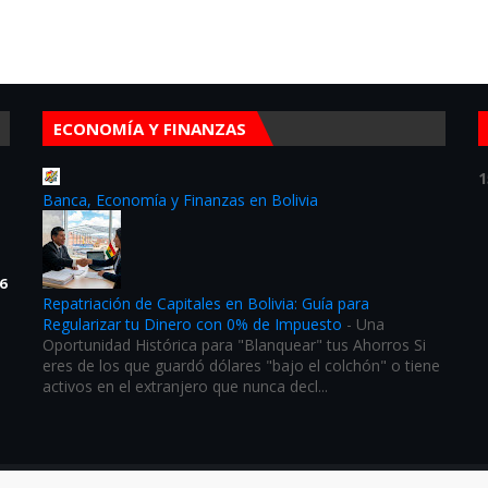
ECONOMÍA Y FINANZAS
1
Banca, Economía y Finanzas en Bolivia
6
Repatriación de Capitales en Bolivia: Guía para
Regularizar tu Dinero con 0% de Impuesto
-
Una
Oportunidad Histórica para "Blanquear" tus Ahorros Si
eres de los que guardó dólares "bajo el colchón" o tiene
activos en el extranjero que nunca decl...