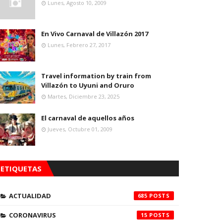
Lunes, Agosto 10, 2009
En Vivo Carnaval de Villazón 2017
Lunes, Febrero 27, 2017
Travel information by train from
Villazón to Uyuni and Oruro
Martes, Diciembre 23, 2025
El carnaval de aquellos años
Jueves, Octubre 01, 2009
ETIQUETAS
ACTUALIDAD
685
CORONAVIRUS
15