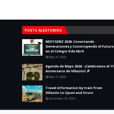
POSTS ALEATORIOS
NEXTGENZ 2026: Conectando
Generaciones y Construyendo el Futuro
en el Colegio 9 de Abril
May 23, 2026
Agenda de Mayo 2026 - ¡Celebremos el 11
Aniversario de Villazón! 🎉
May 17, 2026
Travel information by train from
Villazón to Uyuni and Oruro
December 23, 2025
Created By
SoraTemplates
| Distributed By
Blogger Theme Developer