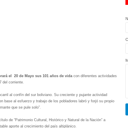
N
C
M
rará el 20 de Mayo sus 101 años de vida
con diferentes actividades
 del corriente.
carril al confín del sur boliviano. Su creciente y pujante actividad
n base al esfuerzo y trabajo de los pobladores labró y forjó su propio
amante que se pule solo”.
ítulo de “Patrimonio Cultural, Histórico y Natural de la Nación” a
ble aporte al crecimiento del país altiplánico.