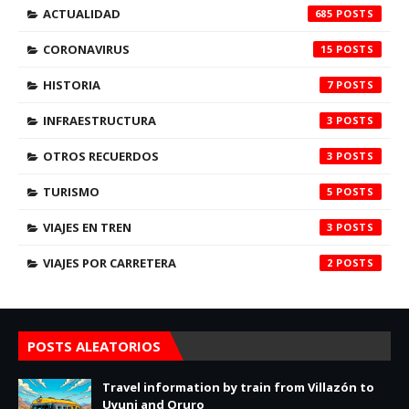
ACTUALIDAD
685
CORONAVIRUS
15
HISTORIA
7
INFRAESTRUCTURA
3
OTROS RECUERDOS
3
TURISMO
5
VIAJES EN TREN
3
VIAJES POR CARRETERA
2
POSTS ALEATORIOS
Travel information by train from Villazón to
Uyuni and Oruro