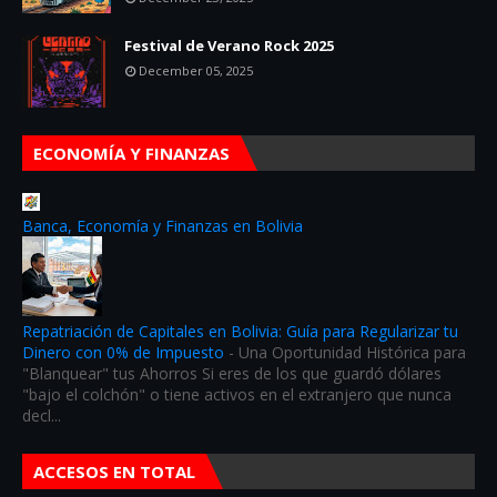
Festival de Verano Rock 2025
December 05, 2025
ECONOMÍA Y FINANZAS
Banca, Economía y Finanzas en Bolivia
Repatriación de Capitales en Bolivia: Guía para Regularizar tu
Dinero con 0% de Impuesto
-
Una Oportunidad Histórica para
"Blanquear" tus Ahorros Si eres de los que guardó dólares
"bajo el colchón" o tiene activos en el extranjero que nunca
decl...
ACCESOS EN TOTAL