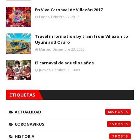
En Vivo Carnaval de Villazón 2017
Lunes, Febrero 27, 2017
Travel information by train from Villazón to
Uyuni and Oruro
Martes, Diciembre 23, 2025
El carnaval de aquellos años
Jueves, Octubre 01, 2009
ETIQUETAS
ACTUALIDAD
685
CORONAVIRUS
15
HISTORIA
7