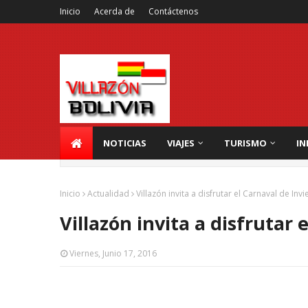
Inicio
Acerda de
Contáctenos
NOTICIAS
VIAJES
TURISMO
IN
Inicio
Actualidad
Villazón invita a disfrutar el Carnaval de Inv
Villazón invita a disfrutar 
Viernes, Junio 17, 2016